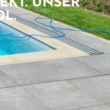
EKT. UNSER
OL.